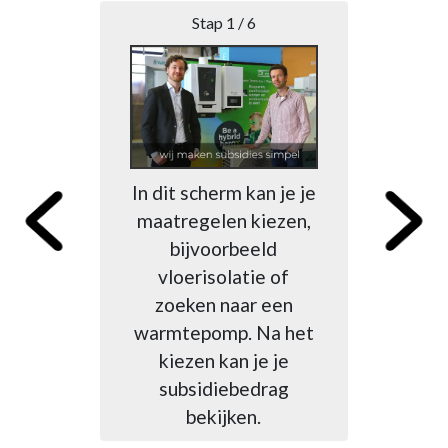
B
Stap 1 / 6
In dit scherm kan je je
maatregelen kiezen,
Na
bijvoorbeeld
ma
vloerisolatie of
h
zoeken naar een
Di
warmtepomp. Na het
n
kiezen kan je je
subsidiebedrag
bekijken.