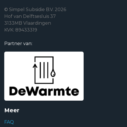
© Simpel Subsidie B.V. 2026
Hof van Delftsesluis 37
3133MB Vlaardingen
KVK: 89433319
Partner van:
Meer
FAQ