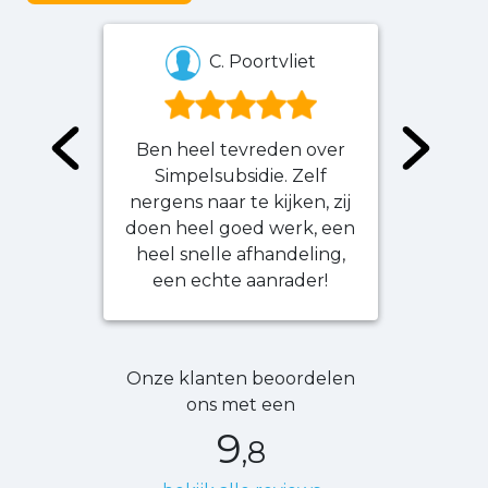
C. Poortvliet
Ben heel tevreden over
Erg
Simpelsubsidie. Zelf
verl
nergens naar te kijken, zij
vr
doen heel goed werk, een
terec
heel snelle afhandeling,
antwo
een echte aanrader!
niet z
Onze klanten beoordelen
ons met een
9
,8